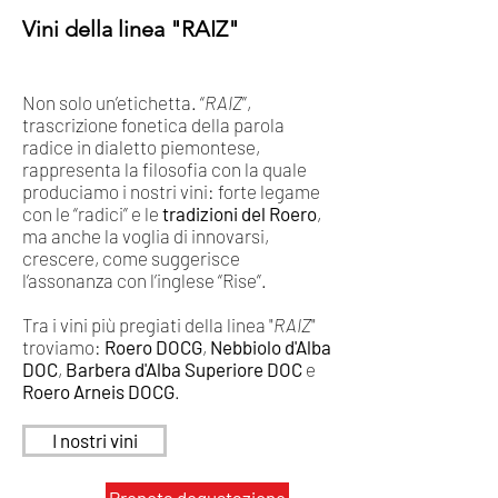
Vini della linea "RAIZ"
Non solo un’etichetta. “
RAIZ
”,
trascrizione fonetica della parola
radice in dialetto piemontese,
rappresenta la filosofia con la quale
produciamo i nostri vini: forte legame
con le “radici” e le
tradizioni del Roero
,
ma anche la voglia di innovarsi,
crescere, come suggerisce
l’assonanza con l’inglese “Rise”.
Tra i vini più pregiati della linea "
RAIZ
"
troviamo:
Roero DOCG
,
Nebbiolo d'Alba
DOC
,
Barbera d'Alba Superiore DOC
e
Roero Arneis DOCG
.
I nostri vini