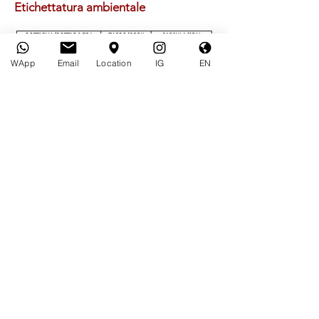
Etichettatura ambientale
WApp
Email
Location
IG
EN
Borgata Caretta 2
12046 Montà CN - Italy
Vendita, Informazioni
Carlo:
+39 338 2264844
Informazioni, Visite, Degustazioni
Martina:
+39 329 3797414