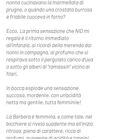
nonna cucinavano la marmellata di
prugne, o quando una crostata burrosa
e friabile cuoceva in forno?
Ecco. La prima sensazione che NID mi
regala è il ritorno immediato
all’infanzia, ai ricordi della merenda dai
nonni in campagna, al profumo che si
respirava sotto il pergolato carico d’uva
o sotto gli alberi di “ramassin” vicino ai
filari.
In bocca esplode una sensazione
succosa, mordente, con un’acidità
netta ma gentile, tutta femminile!
La Barbera è femmina, e come tale, nel
bicchiere si rivela suadente ma all’inizio
ritrosa, piena di carattere, ricca di
profumi, pungente di acidità e tannini,