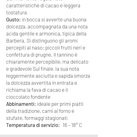
caratteristiche di cacao e leggera
tostatura
Gusto:
in bocca si avverte una buona
dolcezza, accompagnata da una nota
acida gentile e armonica, tipica della
Barbera. Si distinguono gli aromi
percepiti al naso: piccoli frutti neri e
confettura di prugne. Il tannino è
chiaramente percepibile, ma delicato
e gradevole Sul finale, la sua nota
leggermente asciutta e sapida smorza
la dolcezza avvertita in entrata e
richiama la fava di cacao e il
cioccolato fondente
Abbinamenti:
ideale per primi piatti
della tradizione, carni al forno e
stufate, formaggi stagionati
Temperatura di servizio:
16 – 18° C