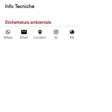
Info Tecniche
Etichettatura ambientale
WApp
Email
Location
IG
EN
Borgata Caretta 2
12046 Montà CN - Italy
Vendita, Informazioni
Carlo:
+39 338 2264844